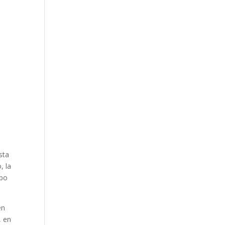
sta
, la
mpo
en
, en