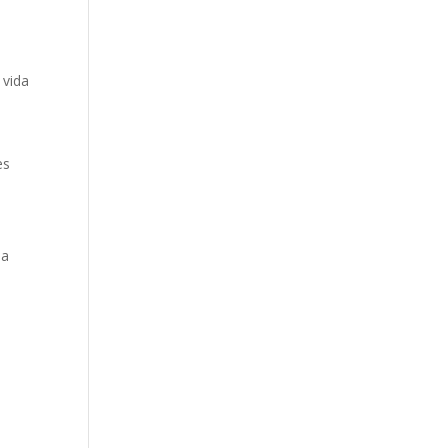
.
 vida
es
 a