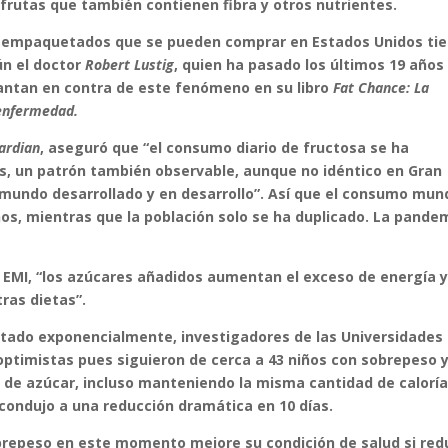
s frutas que también contienen fibra y otros nutrientes.
os empaquetados que se pueden comprar en Estados Unidos ti
ún el doctor
Robert Lustig
, quien ha pasado los últimos 19 años
evantan en contra de este fenómeno en su libro
Fat Chance: La
 enfermedad.
ardian
, aseguró que “el consumo diario de fructosa se ha
ís, un patrón también observable, aunque no idéntico en Gran
l mundo desarrollado y en desarrollo”. Así que el consumo mun
ños, mientras que la población solo se ha duplicado. La pande
o EMI, “los azúcares añadidos aumentan el exceso de energía 
ras dietas”.
ntado exponencialmente, investigadores de las Universidades
 optimistas pues siguieron de cerca a 43 niños con sobrepeso 
 de azúcar, incluso manteniendo la misma cantidad de caloría
condujo a una reducción dramática en 10 días.
sobrepeso en este momento mejore su condición de salud si re