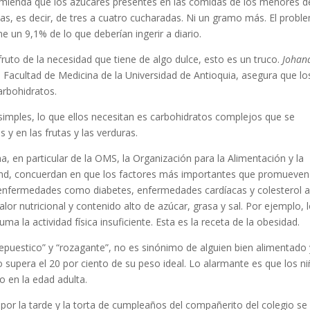
omienda que los azúcares presentes en las comidas de los menores d
ias, es decir, de tres a cuatro cucharadas. Ni un gramo más. El probl
 un 9,1% de lo que deberían ingerir a diario.
fruto de la necesidad que tiene de algo dulce, esto es un truco.
Johan
a Facultad de Medicina de la Universidad de Antioquia, asegura que lo
arbohidratos.
imples, lo que ellos necesitan es carbohidratos complejos que se
s y en las frutas y las verduras.
, en particular de la OMS, la Organización para la Alimentación y la
und, concuerdan en que los factores más importantes que promueven
enfermedades como diabetes, enfermedades cardíacas y colesterol a
r nutricional y contenido alto de azúcar, grasa y sal. Por ejemplo, 
ma la actividad física insuficiente. Esta es la receta de la obesidad.
repuestico” y “rozagante”, no es sinónimo de alguien bien alimentado 
supera el 20 por ciento de su peso ideal. Lo alarmante es que los n
 en la edad adulta.
 por la tarde y la torta de cumpleaños del compañerito del colegio se