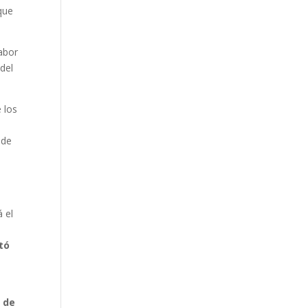
que
abor
del
 los
de
e
 el
tó
 de