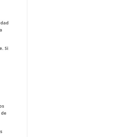
idad
la
. Si
os
 de
os