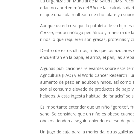
La Organización Mundial de la Salud (OMS) rec
edad no aporten más del 5% de las calorías diar
es que una sola malteada de chocolate ya supone
Aunque usted crea que la pataleta de su hijo es 
Correa
, endocrinóloga pediátrica y maestra de l
niños lo que requieren son grasas, proteínas y c
Dentro de estos últimos, más que los azúcares s
encuentran en la papa, el arroz, el pan, las arepa
Algunas publicaciones relevantes sobre este tema
Agricultura (FAO) y el World Cancer Research F
aumento de peso en adultos y niños, así como 
son el consumo elevado de productos de bajo valo
helados. A esta ingesta habitual de “snacks” se su
Es importante entender que un niño “gordito”, “
sano. Se considera que un niño es obeso cuando 
obesos tienden a seguir teniendo exceso de peso
Un jugo de caja para la merienda, otras galletas