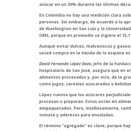
azúcar en un 30% durante las últimas déca
En Colombia no hay una medición clara sobr
personas. Sin embargo, de acuerdo a la apr
de Washington en San Luis y la Universidad
OMS, porque en promedio se ingiere el 15,1
Aunque evitar dulces, malvaviscos y gaseos
usted compra en la tienda de la esquina e
David Fernando López Daza
, jefe de la Fundac
hospitalario de San José, asegura que en el
alimentos procesados y, por otro, de la gr
como jugos, cereales azucarados o bebida
López cuenta que los
azúcares perjudicial
procesan o preparan. Estos están en alime
empaquetados. Pero, insidiosamente, tamb
tomate y aderezos para ensaladas.
El término “agregado” es clave, porque ha