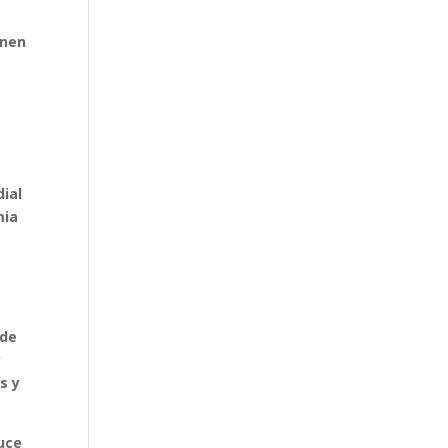
enen
dial
mia
y
 de
y
s y
duce