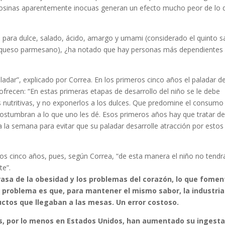
losinas aparentemente inocuas generan un efecto mucho peor de lo 
s para dulce, salado, ácido, amargo y umami (considerado el quinto s
el queso parmesano), ¿ha notado que hay personas más dependientes 
adar”, explicado por Correa. En los primeros cinco años el paladar de
recen: “En estas primeras etapas de desarrollo del niño se le debe
 nutritivas, y no exponerlos a los dulces. Que predomine el consumo
costumbran a lo que uno les dé. Esos primeros años hay que tratar d
a la semana para evitar que su paladar desarrolle atracción por estos
los cinco años, pues, según Correa, “de esta manera el niño no tendrá
te”.
asa de la obesidad y los problemas del corazón, lo que fomen
 problema es que, para mantener el mismo sabor, la industria
ctos que llegaban a las mesas. Un error costoso.
s, por lo menos en Estados Unidos, han aumentado su ingesta