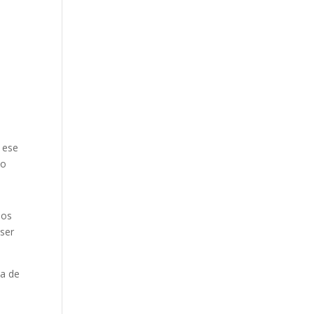
e ese
lo
sos
 ser
ba de