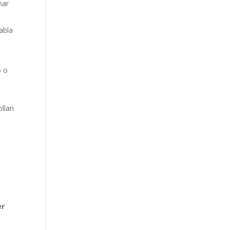
nar
abla
o o
ollan
er