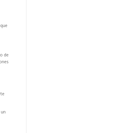
 que
lo de
lones
rte
 un