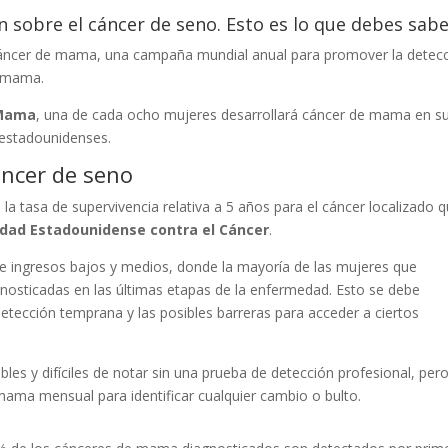
n sobre el cáncer de seno. Esto es lo que debes sab
 cáncer de mama, una campaña mundial anual para promover la detec
e mama.
 Mama
, una de cada ocho mujeres desarrollará cáncer de mama en s
 estadounidenses.
áncer de seno
la tasa de supervivencia relativa a 5 años para el cáncer localizado 
dad Estadounidense contra el Cáncer
.
de ingresos bajos y medios, donde la mayoría de las mujeres que
osticadas en las últimas etapas de la enfermedad. Esto se debe
 detección temprana y las posibles barreras para acceder a ciertos
es y difíciles de notar sin una prueba de detección profesional, pero
ma mensual para identificar cualquier cambio o bulto.