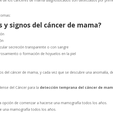
0% de los cánceres de mama diagnosticados son detectados por prim
ntomas:
s y signos del cáncer de mama?
zón
zón
icular secreción transparente o con sangre
ngrosamiento o formación de hoyuelos en la piel
s del cáncer de mama, y ​​cada vez que se descubre una anomalía, 
ense del Cáncer para la
detección temprana del cáncer de ma
la opción de comenzar a hacerse una mamografía todos los años.
se una mamografía todos los años.