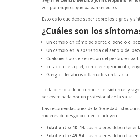
Según el
Centro Médico Johns Hopkins
, el 4
vez por mujeres que palpan un bulto.
Esto es lo que debe saber sobre los signos y sí
¿Cuáles son los síntoma
Un cambio en cómo se siente el seno o el pe
Un cambio en la apariencia del seno o del pe
Cualquier tipo de secreción del pezón, en part
Irritación de la piel, como enrojecimiento, e
Ganglios linfáticos inflamados en la axila
Toda persona debe conocer los síntomas y signo
ser examinada por un profesional de la salud.
Las recomendaciones de la Sociedad Estadounid
mujeres de riesgo promedio incluyen:
Edad entre 40-44
: Las mujeres deben tener 
Edad entre 45-54
: Las mujeres deben hacer