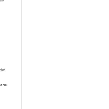
era
debe
ma
en