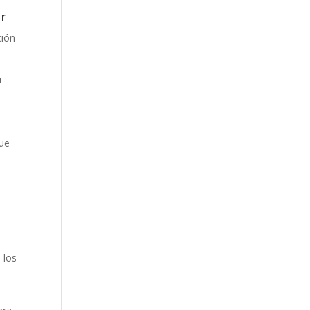
er
ción
u
que
 los