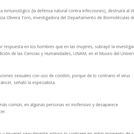
ma inmunológico (la defensa natural contra infecciones), destruirá al V
za Olivera Toro, investigadora del Departamento de Biomoléculas d
or respuesta en los hombres que en las mujeres, subrayó la investig
 Edición de las Ciencias y Humanidades, UNAM, en el Museo del Unive
laciones sexuales con uso de condón, porque de lo contrario el virus
ncer, señaló la especialista.
a más común, en algunas personas es inofensivo y desaparece
er.
s y mujeres sexualmente activos lo contraen en algún momento de 