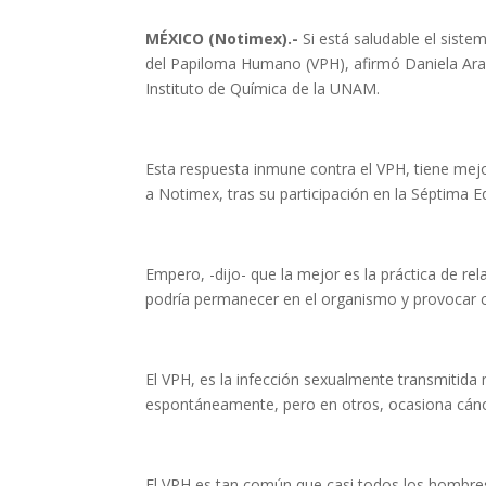
MÉXICO (Notimex).-
Si está saludable el siste
del Papiloma Humano (VPH), afirmó Daniela Arai
Instituto de Química de la UNAM.
Esta respuesta inmune contra el VPH, tiene mej
a Notimex, tras su participación en la Séptima
Empero, -dijo- que la mejor es la práctica de re
podría permanecer en el organismo y provocar cá
El VPH, es la infección sexualmente transmitid
espontáneamente, pero en otros, ocasiona cánc
El VPH es tan común que casi todos los hombre