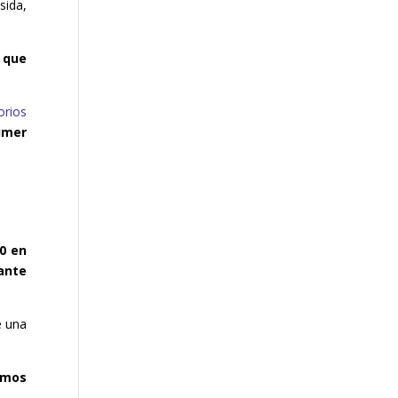
sida,
 que
orios
imer
0 en
ante
e una
.
imos