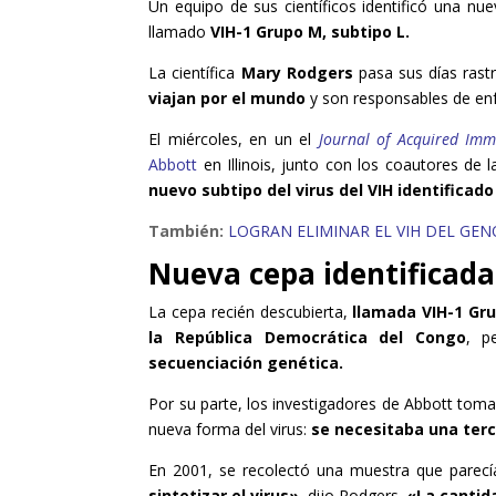
Un equipo de sus científicos identificó una nu
llamado
VIH-1 Grupo M, subtipo L.
La científica
Mary Rodgers
pasa sus días rast
viajan por el mundo
y son responsables de en
El miércoles, en un el
Journal of Acquired Imm
Abbott
en Illinois, junto con los coautores de 
nuevo subtipo del virus del VIH identificad
También:
LOGRAN ELIMINAR EL VIH DEL GE
Nueva cepa identificada
La cepa recién descubierta,
llamada VIH-1 Gru
la República Democrática del Congo
, p
secuenciación genética.
Por su parte, los investigadores de Abbott toma
nueva forma del virus:
se necesitaba una ter
En 2001, se recolectó una muestra que parecí
sintetizar el virus»,
dijo Rodgers.
«La cantid