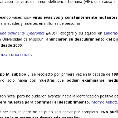
eva cepa del virus de inmunodeficiencia humana (VIH), que causa el 
reando «asesinos»:
virus evasivos y constantemente mutantes
fermedades y muertes en millones de personas.
une Defficiency Syndromes
(JAIDS)
, Rodgers y su equipo en
Laborat
la Universidad de Missouri,
anunciaron su descubrimiento del pr
o desde 2000.
NOMA EN RATONES
po M, subtipo L,
se recolectó por primera vez en la década de
198
ero solo había dos muestras que
podían examinarse medi
ron nota, pero no pudieron avanzar hacia la identificación positiva d
cera muestra para confirmar el descubrimiento,
informó Abbott
a ser similar, pero no se pudo secuenciar por completo.
«No pud
ad en la muestra era demasiado pequeña»
.