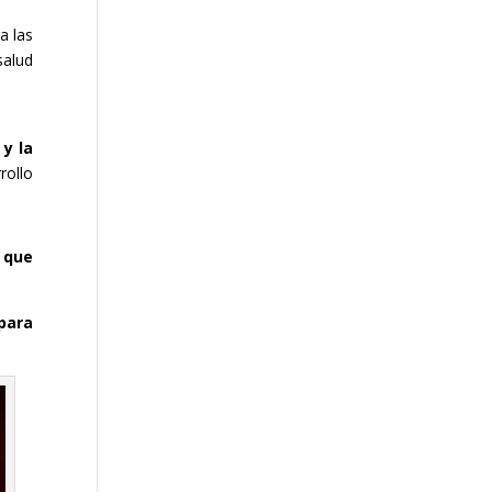
a las
salud
y la
rollo
n que
para