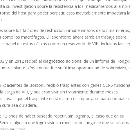
nta su investigación sobre la resistencia a los medicamentos al amplia
orno del host para poder persistir; esto inevitablemente impactará l
a.
s sobre los factores de restricción inmune innatos de los mamíferos
as como los macrófagos. El laboratorio ahora también trabaja sobre
el papel de estas células como un reservorio de VIH, incluidas las ce
03 y en 2012 recibió el diagnóstico adicional de un linfoma de Hodgki
 un trasplante. «Realmente fue su última oportunidad de sobrevivir», 
«pacientes de Boston» recibió trasplantes con genes CCR5 funciona
a carga de VIH, y pudieron vivir sin tratamiento durante meses,
os cosas: que el trasplante en sí mismo es importante para combatir e
la cura sea duradera.
e 12 años de haber buscado repetir, sin lograrlo, el caso que en su
rlín»: alguien que logró vivir sin medicación luego de que su sistem
ión del virus.