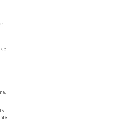
s
de
y de
ana,
H
y
ente