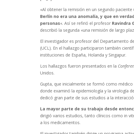
«Al obtener la remisión en un segundo paciente
Berlín no era una anomalía, y que en verdad
personas
«. Así se refirió el profesor
Ravindra 
describió la segunda «una remisión de largo pla
El investigador es profesor del Departamento de
(UCL). En el hallazgo participaron también cient
instituciones de España, Holanda y Singapur.
Los hallazgos fueron presentados en la
Conferen
Unidos.
Gupta, que inicialmente se formó como médico c
donde examinó la epidemiología y la virología de
dedicó gran parte de sus estudios a la interacción
La mayor parte de su trabajo desde entonces
dirigió varios estudios, tanto clínicos como in 
a los medicamentos.
El investigador también dirige un programa activ