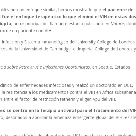
 utilizando un enfoque similar, hemos mostrado que
el paciente de
 fue el enfoque terapéutico lo que eliminó el VIH en estas do
Gupta
, autor principal del flamante estudio publicado en
Nature
, don
zo» de un paciente con VIH.
 Infección y Sistema Inmunológico del University College de Londres
íficos de la Universidad de Cambridge, el Imperial College de Londres 
cia sobre Retrovirus e Infecciones Oportunistas
, en Seattle, Estados
línico de enfermedades infecciosas y realizó un doctorado en UCL,
 la resistencia a los medicamentos contra el VIH en África subsahari
 entre el factor de restricción tetherin y el gen Vpu del VIH.
 se centró en la terapia antiviral para el tratamiento del VI
vitro, destinados a abordar la amenaza emergente global del VIH resist
o de ciencia básica de laboratorio en UCL, que trabaja en la biología