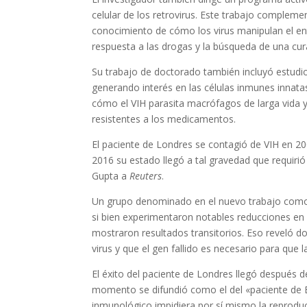
celular de los retrovirus. Este trabajo compleme
conocimiento de cómo los virus manipulan el ent
respuesta a las drogas y la búsqueda de una cur
Su trabajo de doctorado también incluyó estudio
generando interés en las células inmunes innat
cómo el VIH parasita macrófagos de larga vida y 
resistentes a los medicamentos.
El paciente de Londres se contagió de VIH en 20
2016 su estado llegó a tal gravedad que requirió
Gupta a
Reuters
.
Un grupo denominado en el nuevo trabajo como 
si bien experimentaron notables reducciones en l
mostraron resultados transitorios. Eso reveló d
virus y que el gen fallido es necesario para que 
El éxito del paciente de Londres llegó después d
momento se difundió como el del «paciente de Be
inmunológico impidiera por sí mismo la reproducc