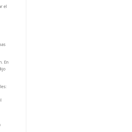
r el
a
,
pas
n. En
dijo
les:
l
a