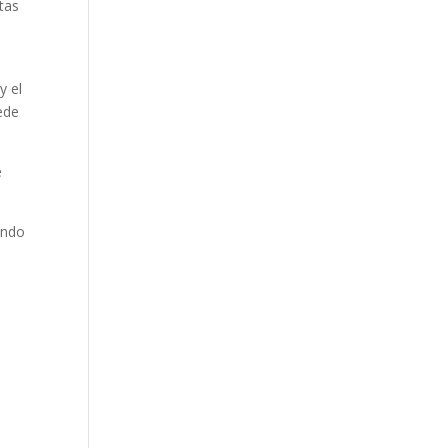
utas
a
y el
ede
e
endo