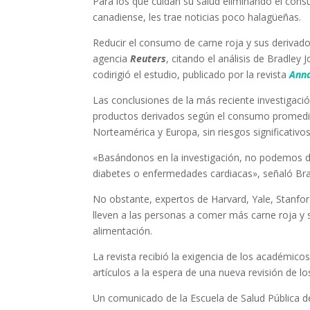
Para los que cuidan su salud eliminando el cons
canadiense, les trae noticias poco halagüeñas.
Reducir el consumo de carne roja y sus derivado
agencia
Reuters
, citando el análisis de Bradle
codirigió el estudio, publicado por la revista
Anna
Las conclusiones de la más reciente investigaci
productos derivados según el consumo promedio 
Norteamérica y Europa, sin riesgos significativos
«Basándonos en la investigación, no podemos d
diabetes o enfermedades cardiacas», señaló Bra
No obstante, expertos de Harvard, Yale, Stanford
lleven a las personas a comer más carne roja y s
alimentación.
La revista recibió la exigencia de los académico
artículos a la espera de una nueva revisión de lo
Un comunicado de la Escuela de Salud Pública 