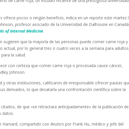
umo de carne roja, un estudio reciente de una prestigiosa universidad
s ofrece pocos o ningún beneficio, indica en un reporte este martes 
y Johnson, profesor asociado de la Universidad de Dalhousie en Canad
ls of Internal Medicine
.
ón sugieren que la mayoría de las personas puede comer carne roja y
actual, por lo general tres o cuatro veces a la semana para adultos
 para la salud.
ecir con certeza que comer carne roja o procesada cause cáncer,
dley Johnson.
 y otras instituciones, calificaron de irresponsable ofrecer pautas qu
us derivados, lo que desataría una confrontación científica sobre la
s citados, de que «se retractara anticipadamente» de la publicación de
s datos.
de Harvard, compartido con
Reuters
por Frank Hu, médico y jefe del