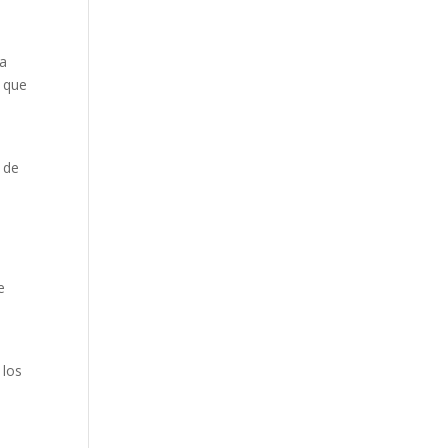
la
á que
 de
e
 los