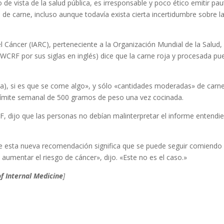
 de vista de la salud pública, es irresponsable y poco ético emitir pa
de carne, incluso aunque todavía exista cierta incertidumbre sobre l
l Cáncer (IARC), perteneciente a la Organización Mundial de la Salud, 
(WCRF por sus siglas en inglés) dice que la carne roja y procesada pu
), si es que se come algo», y sólo «cantidades moderadas» de carn
 límite semanal de 500 gramos de peso una vez cocinada.
RF, dijo que las personas no debían malinterpretar el informe entendi
que esta nueva recomendación significa que se puede seguir comiendo
aumentar el riesgo de cáncer», dijo. «Este no es el caso.»
f Internal Medicine
]