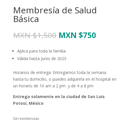
Membresía de Salud
Básica
El
El
MXN $
1,500
MXN $
750
precio
precio
original
actual
Aplica para toda la familia.
era:
es:
Válida hasta Junio de 2025
MXN
MXN
$1,500.
$750.
Horarios de entrega: Entregamos toda la semana
hasta tu domicilio, o puedes adquirirla en el hospital en
un horario de 10 am a 2 pm y de 4 a 8 pm
Entrega solamente en la ciudad de San Luis
Potosí, México
Sin existencias