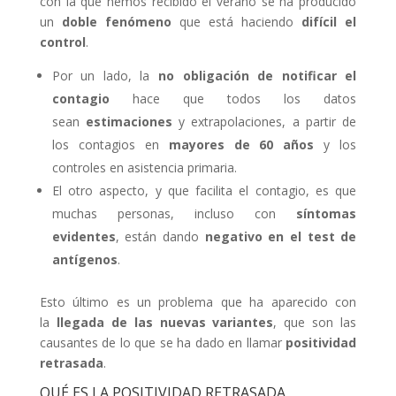
con la que hemos recibido el verano se ha producido
un
doble fenómeno
que está haciendo
difícil el
control
.
Por un lado, la
no obligación de notificar el
contagio
hace que todos los datos
sean
estimaciones
y extrapolaciones, a partir de
los contagios en
mayores de 60 años
y los
controles en asistencia primaria.
El otro aspecto, y que facilita el contagio, es que
muchas personas, incluso con
síntomas
evidentes
, están dando
negativo en el test de
antígenos
.
Esto último es un problema que ha aparecido con
la
llegada de las nuevas variantes
, que son las
causantes de lo que se ha dado en llamar
positividad
retrasada
.
QUÉ ES LA POSITIVIDAD RETRASADA