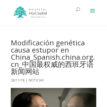
Modificación genética
causa estupor en
China_Spanish.china.org.
cn_中国最权威的西班牙语
新闻网站
28/11/18
|
NOTICIAS