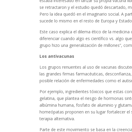
estaba interesado en lanzar su propia vacuna lib
se retractaron y el estudio quedó descartado, mie
Pero la idea quedó en el imaginario social. A pa
sucede lo mismo en el resto de Europa y Estado
Este caso explica el dilema ético de la medici
diferenciar cuando algo es científico vs. algo qu
grupo hizo una generalización de millones”, co
Los antivacunas
Los grupos renuentes al uso de vacunas discuten
las grandes firmas farmacéuticas, desconfianza, 
posible relación de enfermedades como el autis
Por ejemplo, ingredientes tóxicos que estas cont
gelatina, que plantea el riesgo de hormonas sint
albúmina humana, fosfato de aluminio y glutama
homeópatas proponen en su lugar fortalecer el
terapia alternativa.
Parte de este movimiento se basa en la creencia 