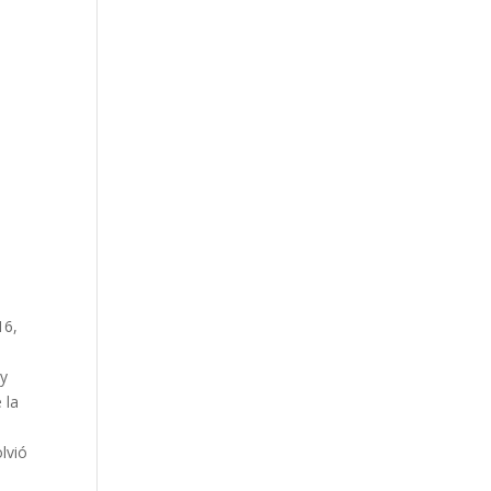
16,
oy
 la
lvió