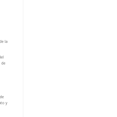
de la
del
o de
e
 de
ato y