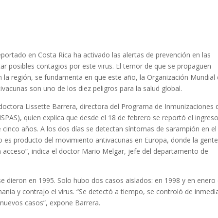
portado en Costa Rica ha activado las alertas de prevención en las
ar posibles contagios por este virus. El temor de que se propaguen
la región, se fundamenta en que este año, la Organización Mundial 
acunas son uno de los diez peligros para la salud global.
a doctora Lissette Barrera, directora del Programa de Inmunizaciones 
(MSPAS), quien explica que desde el 18 de febrero se reportó el ingres
e cinco años. A los dos días se detectan síntomas de sarampión en el
o es producto del movimiento antivacunas en Europa, donde la gent
 acceso”, indica el doctor Mario Melgar, jefe del departamento de
e dieron en 1995. Solo hubo dos casos aislados: en 1998 y en enero
ania y contrajo el virus. “Se detectó a tiempo, se controló de inmedi
nuevos casos”, expone Barrera.