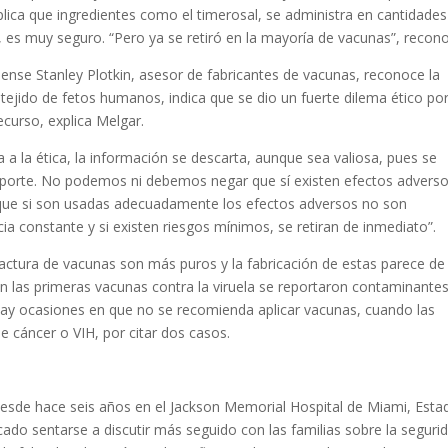
xplica que ingredientes como el timerosal, se administra en cantidades
, es muy seguro. “Pero ya se retiró en la mayoría de vacunas”, recon
ense Stanley Plotkin, asesor de fabricantes de vacunas, reconoce la
tejido de fetos humanos, indica que se dio un fuerte dilema ético po
ecurso, explica Melgar.
a a la ética, la información se descarta, aunque sea valiosa, pues se
l aporte. No podemos ni debemos negar que sí existen efectos advers
que si son usadas adecuadamente los efectos adversos no son
a constante y si existen riesgos mínimos, se retiran de inmediato”.
ctura de vacunas son más puros y la fabricación de estas parece de
, en las primeras vacunas contra la viruela se reportaron contaminantes
 hay ocasiones en que no se recomienda aplicar vacunas, cuando las
 cáncer o VIH, por citar dos casos.
desde hace seis años en el Jackson Memorial Hospital de Miami, Esta
cado sentarse a discutir más seguido con las familias sobre la seguri