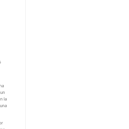
s
una
 un
n la
cuna
or