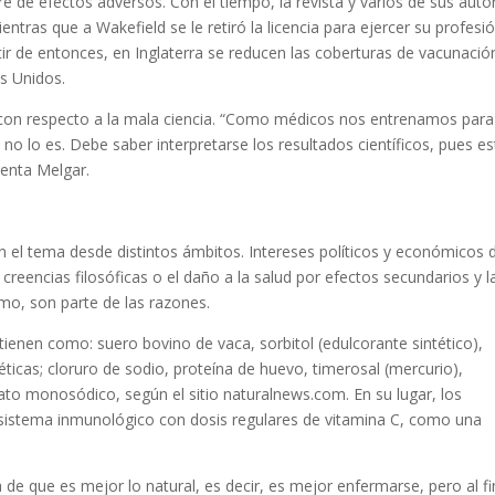
re de efectos adversos. Con el tiempo, la revista y varios de sus auto
ntras que a Wakefield se le retiró la licencia para ejercer su profesió
rtir de entonces, en Inglaterra se reducen las coberturas de vacunació
s Unidos.
na con respecto a la mala ciencia. “Como médicos nos entrenamos para
e no lo es. Debe saber interpretarse los resultados científicos, pues es
menta Melgar.
 el tema desde distintos ámbitos. Intereses políticos y económicos 
creencias filosóficas o el daño a la salud por efectos secundarios y l
mo, son parte de las razones.
ienen como: suero bovino de vaca, sorbitol (edulcorante sintético),
éticas; cloruro de sodio, proteína de huevo, timerosal (mercurio),
to monosódico, según el sitio naturalnews.com. En su lugar, los
 sistema inmunológico con dosis regulares de vitamina C, como una
de que es mejor lo natural, es decir, es mejor enfermarse, pero al fi