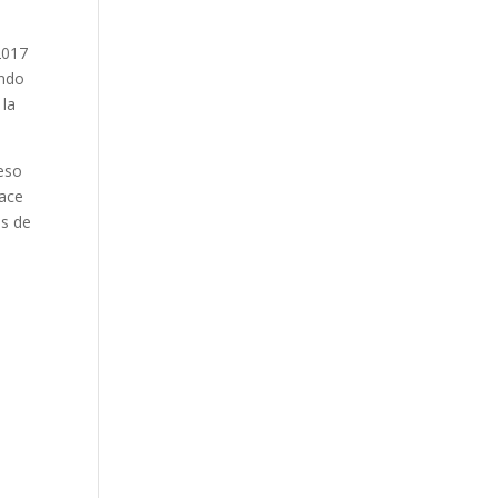
2017
ando
 la
ceso
hace
es de