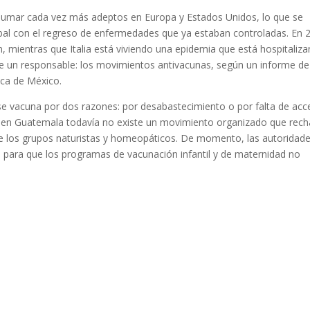
sumar cada vez más adeptos en Europa y Estados Unidos, lo que se
bal con el regreso de enfermedades que ya estaban controladas. En 
 mientras que Italia está viviendo una epidemia que está hospitaliz
ne un responsable: los movimientos antivacunas, según un informe de
ica de México.
o se vacuna por dos razones: por desabastecimiento o por falta de ac
que en Guatemala todavía no existe un movimiento organizado que rec
tre los grupos naturistas y homeopáticos. De momento, las autoridad
as para que los programas de vacunación infantil y de maternidad no