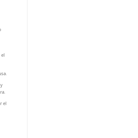
o
 el
usa.
 y
ra.
r el