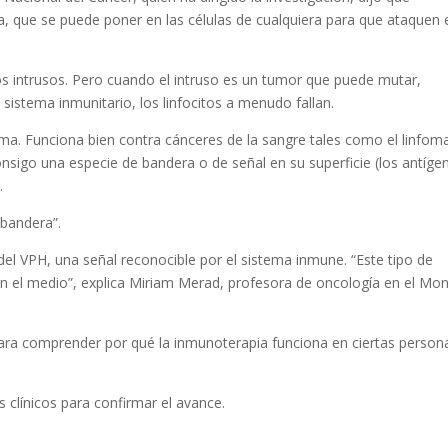
a, que se puede poner en las células de cualquiera para que ataquen 
los intrusos. Pero cuando el intruso es un tumor que puede mutar,
sistema inmunitario, los linfocitos a menudo fallan.
ma. Funciona bien contra cánceres de la sangre tales como el linfom
nsigo una especie de bandera o de señal en su superficie (los antíge
.
“bandera”.
 del VPH, una señal reconocible por el sistema inmune. “Este tipo de
en el medio”, explica Miriam Merad, profesora de oncología en el Mo
l” para comprender por qué la inmunoterapia funciona en ciertas person
 clínicos para confirmar el avance.