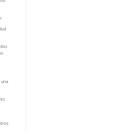
cho
n.
alud
ados
ón
r una
vez
otros