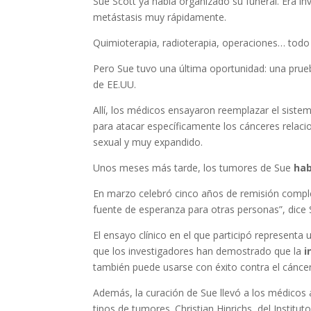
Sue Scott ya había organizado su funeral. Era in
metástasis muy rápidamente.
Quimioterapia, radioterapia, operaciones… todo 
Pero Sue tuvo una última oportunidad: una prueba
de EE.UU.
Allí, los médicos ensayaron reemplazar el siste
para atacar específicamente los cánceres relaci
sexual y muy expandido.
Unos meses más tarde, los tumores de Sue
hab
En marzo celebró cinco años de remisión compl
fuente de esperanza para otras personas”, dice
El ensayo clínico en el que participó representa
que los investigadores han demostrado que la
i
también puede usarse con éxito contra el cáncer 
Además, la curación de Sue llevó a los médicos
tipos de tumores. Christian Hinrichs, del Institut