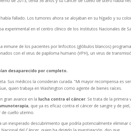
vierno de 2013, tenía 36 años y su cáncer de cuello de útero había he
había fallado. Los tumores ahora se alojaban en su hígado y su colo
 experimental en el centro clínico de los Institutos Nacionales de S
ma inmune de los pacientes por linfocitos (glóbulos blancos) program
onados con el virus de papiloma humano (VPH), un virus de transmisi
ían desaparecido por completo.
eta. Sus médicos la consideran curada. “Mi mayor recompensa es se
 Sue, quien trabaja en Washington como agente de bienes raíces.
 un gran avance en la
lucha contra el cáncer
. Se trata de la primera 
nmunoterapia
, que ya es eficaz contra el cáncer de sangre y de piel,
de cuello uterino.
 a un inesperado descubrimiento que podría potencialmente eliminar 
o Nacional del Cáncer, quien ha dirigido la investigación, dijo que