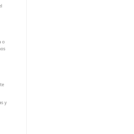
el
a o
nos
nte
as y