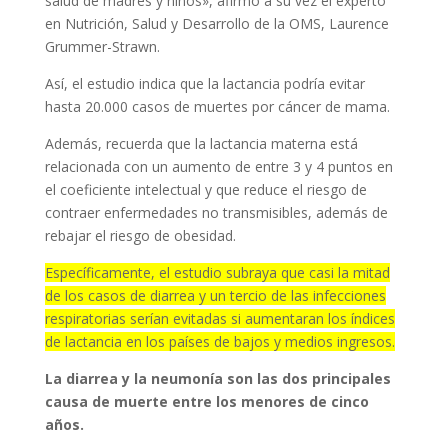
salud de madres y niños», afirmó a su vez el experto
en Nutrición, Salud y Desarrollo de la OMS, Laurence
Grummer-Strawn.
Así, el estudio indica que la lactancia podría evitar
hasta 20.000 casos de muertes por cáncer de mama.
Además, recuerda que la lactancia materna está
relacionada con un aumento de entre 3 y 4 puntos en
el coeficiente intelectual y que reduce el riesgo de
contraer enfermedades no transmisibles, además de
rebajar el riesgo de obesidad.
Específicamente, el estudio subraya que casi la mitad
de los casos de diarrea y un tercio de las infecciones
respiratorias serían evitadas si aumentaran los índices
de lactancia en los países de bajos y medios ingresos.
La diarrea y la neumonía son las dos principales
causa de muerte entre los menores de cinco
años.