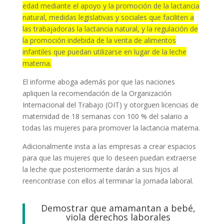
edad mediante el apoyo y la promoción de la lactancia
natural, medidas legislativas y sociales que faciliten a
las trabajadoras la lactancia natural, y la regulación de
la promoción indebida de la venta de alimentos
infantiles que puedan utilizarse en lugar de la leche
materna.
El informe aboga además por que las naciones
apliquen la recomendación de la Organización
Internacional del Trabajo (OIT) y otorguen licencias de
maternidad de 18 semanas con 100 % del salario a
todas las mujeres para promover la lactancia materna.
Adicionalmente insta a las empresas a crear espacios
para que las mujeres que lo deseen puedan extraerse
la leche que posteriormente darán a sus hijos al
reencontrase con ellos al terminar la jornada laboral.
Demostrar que amamantan a bebé,
viola derechos laborales