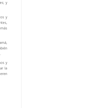
es; y
cos y
ntes,
demás
mamá,
mbién
.
mos y
ar la
ieren