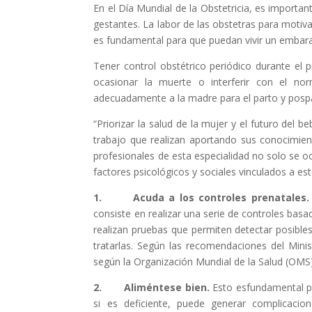
En el Día Mundial de la Obstetricia, es importa
gestantes. La labor de las obstetras para motiv
es fundamental para que puedan vivir un embaraz
Tener control obstétrico periódico durante el
ocasionar la muerte o interferir con el nor
adecuadamente a la madre para el parto y pospa
“Priorizar la salud de la mujer y el futuro del be
trabajo que realizan aportando sus conocimient
profesionales de esta especialidad no solo se oc
factores psicológicos y sociales vinculados a es
1.
Acuda a los controles prenatale
consiste en realizar una serie de controles basad
realizan pruebas que permiten detectar posibl
tratarlas. Según las recomendaciones del Mini
según la Organización Mundial de la Salud (OMS
2. Aliméntese
bien.
Esto esfundamental pa
si es deficiente, puede generar complicaci