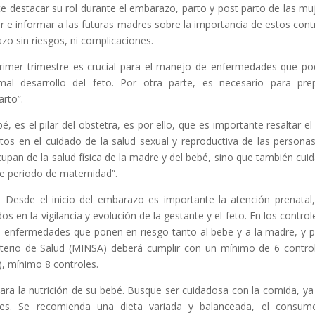
nte destacar su rol durante el embarazo, parto y post parto de las mu
ar e informar a las futuras madres sobre la importancia de estos cont
o sin riesgos, ni complicaciones.
 primer trimestre es crucial para el manejo de enfermedades que po
mal desarrollo del feto. Por otra parte, es necesario para pre
rto”.
bé, es el pilar del obstetra, es por ello, que es importante resaltar el
os en el cuidado de la salud sexual y reproductiva de las personas
upan de la salud física de la madre y del bebé, sino que también cuid
te periodo de maternidad”.
s.
Desde el inicio del embarazo es importante la atención prenatal
os en la vigilancia y evolución de la gestante y el feto. En los control
es enfermedades que ponen en riesgo tanto al bebe y a la madre, y 
sterio de Salud (MINSA) deberá cumplir con un mínimo de 6 contro
), mínimo 8 controles.
ra la nutrición de su bebé. Busque ser cuidadosa con la comida, ya
ones. Se recomienda una dieta variada y balanceada, el consu