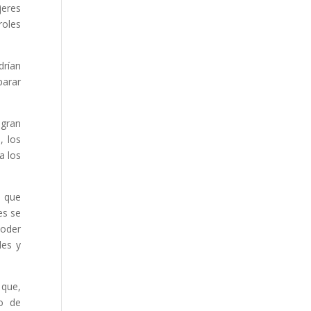
jeres
roles
drían
parar
 gran
, los
a los
, que
es se
poder
les y
 que,
mo de