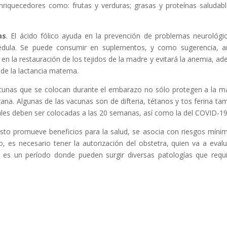
riquecedores como: frutas y verduras; grasas y proteínas saludabl
as
. El ácido fólico ayuda en la prevención de problemas neurológi
édula. Se puede consumir en suplementos, y como sugerencia, a
 en la restauración de los tejidos de la madre y evitará la anemia, a
 de la lactancia materna.
cunas que se colocan durante el embarazo no sólo protegen a la 
na. Algunas de las vacunas son de difteria, tétanos y tos ferina ta
cuales deben ser colocadas a las 20 semanas, así como la del COVID-19
sto promueve beneficios para la salud, se asocia con riesgos míni
o, es necesario tener la autorización del obstetra, quien va a evalu
 es un período donde pueden surgir diversas patologías que requ