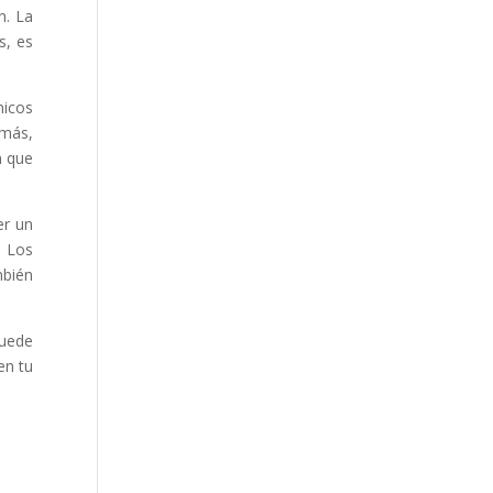
n. La
s, es
nicos
emás,
n que
er un
. Los
mbién
puede
en tu