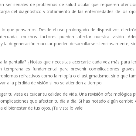
rían ser señales de problemas de salud ocular que requieren atenció
carga del diagnóstico y tratamiento de las enfermedades de los ojo
lo que pensamos. Desde el uso prolongado de dispositivos electró
 adecuada, muchos factores pueden afectar nuestra visión. Ad
y la degeneración macular pueden desarrollarse silenciosamente, si
 a la pantalla? ¿Notas que necesitas acercarte cada vez más para le
ón temprana es fundamental para prevenir complicaciones graves
problemas refractivos como la miopía o el astigmatismo, sino que ta
r a la pérdida de visión si no se atienden a tiempo.
r tu vista es cuidar tu calidad de vida. Una revisión oftalmológica 
 complicaciones que afecten tu día a día. Si has notado algún cambio 
el bienestar de tus ojos. ¡Tu vista lo vale!