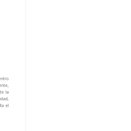
entro
ente,
te la
idad,
la el