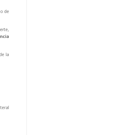
do de
erte,
ncia
de la
teral