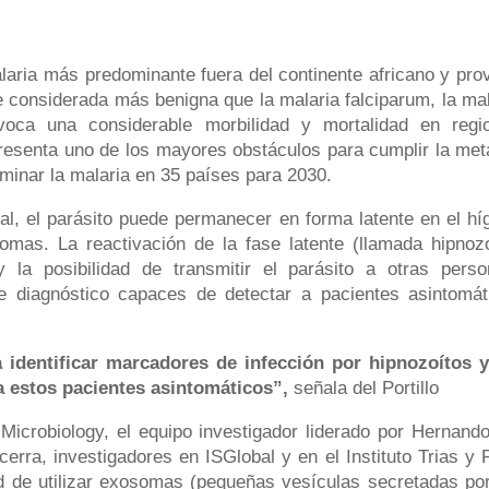
laria más predominante fuera del continente africano y pro
 considerada más benigna que la malaria falciparum, la mal
oca una considerable morbilidad y mortalidad en regi
resenta uno de los mayores obstáculos para cumplir la met
iminar la malaria en 35 países para 2030.
cial, el parásito puede permanecer en forma latente en el hí
mas. La reactivación de la fase latente (llamada hipnozo
 la posibilidad de transmitir el parásito a otras perso
e diagnóstico capaces de detectar a pacientes asintomát
identificar marcadores de infección por hipnozoítos y
a estos pacientes asintomáticos”,
señala del Portillo
 Microbiology, el equipo investigador liderado por Hernando
rra, investigadores en ISGlobal y en el Instituto Trias y P
ad de utilizar exosomas (pequeñas vesículas secretadas por