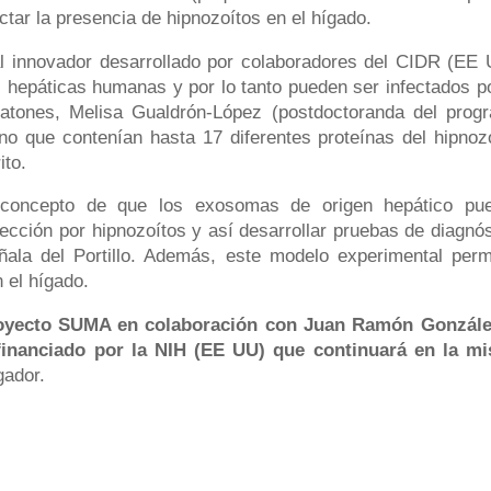
ctar la presencia de hipnozoítos en el hígado.
l innovador desarrollado por colaboradores del CIDR (EE 
s hepáticas humanas y por lo tanto pueden ser infectados po
 ratones, Melisa Gualdrón-López (postdoctoranda del prog
 que contenían hasta 17 diferentes proteínas del hipnozo
ito.
 concepto de que los exosomas de origen hepático pu
ección por hipnozoítos y así desarrollar pruebas de diagnós
ñala del Portillo. Además, este modelo experimental permi
 el hígado.
proyecto SUMA en colaboración con Juan Ramón Gonzále
financiado por la NIH (EE UU) que continuará en la m
gador.