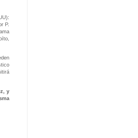
UU):
r P.
rama
íto,
eden
tico
tirá
z, y
isma