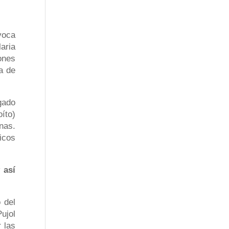
voca
aria
ones
a de
gado
íto)
nas.
icos
 así
 del
ujol
 las