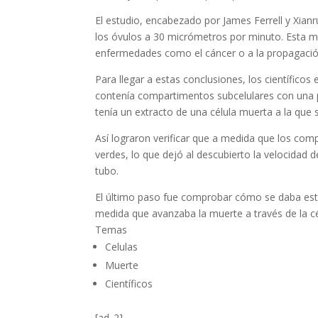
El estudio, encabezado por James Ferrell y Xian
los óvulos a 30 micrómetros por minuto. Esta 
enfermedades como el cáncer o a la propagación
Para llegar a estas conclusiones, los científico
contenía compartimentos subcelulares con una pr
tenía un extracto de una célula muerta a la que s
Así lograron verificar que a medida que los com
verdes, lo que dejó al descubierto la velocidad d
tubo.
El último paso fue comprobar cómo se daba este
medida que avanzaba la muerte a través de la c
Temas
Celulas
Muerte
Científicos
[ad_2]