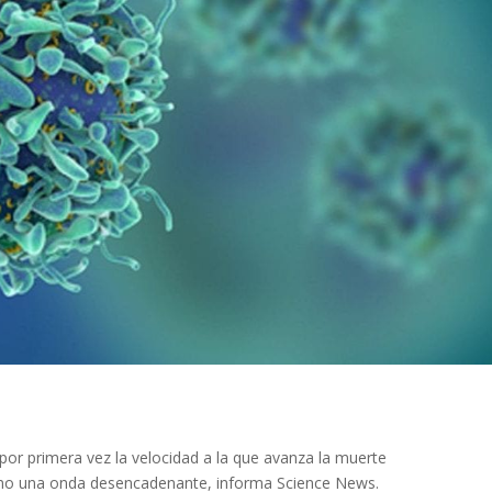
r por primera vez la velocidad a la que avanza la muerte
omo una onda desencadenante, informa Science News.