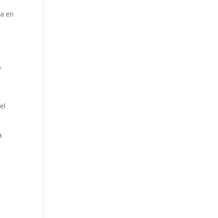
za en
,
el
a