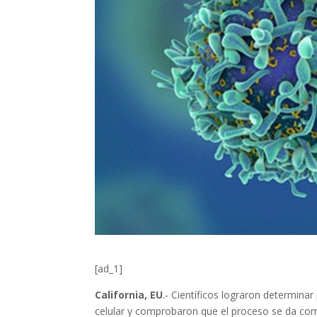
[ad_1]
California, EU
.- Científicos lograron determina
celular y comprobaron que el proceso se da c