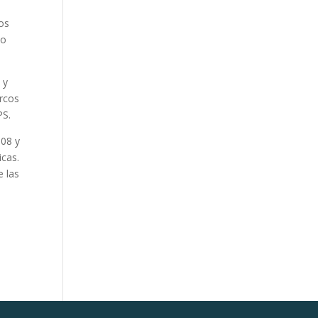
los
mo
 y
rcos
PS.
008 y
icas.
e las