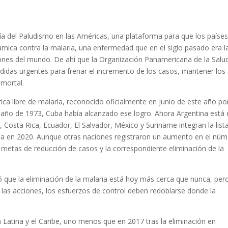
ía del Paludismo en las Américas, una plataforma para que los paíse
mica contra la malaria, una enfermedad que en el siglo pasado era l
iones del mundo. De ahí que la Organización Panamericana de la Salu
edidas urgentes para frenar el incremento de los casos, mantener los
 mortal.
ca libre de malaria, reconocido oficialmente en junio de este año por
l año de 1973, Cuba había alcanzado ese logro. Ahora Argentina está
, Costa Rica, Ecuador, El Salvador, México y Suriname integran la list
ria en 2020. Aunque otras naciones registraron un aumento en el nú
 metas de reducción de casos y la correspondiente eliminación de la
mó que la eliminación de la malaria está hoy más cerca que nunca, per
 las acciones, los esfuerzos de control deben redoblarse donde la
Latina y el Caribe, uno menos que en 2017 tras la eliminación en