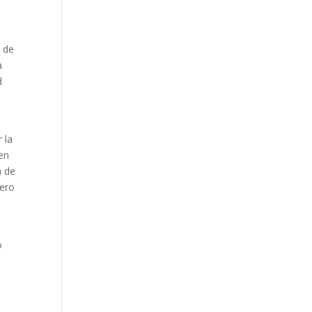
s de
a
d
 la
 en
a de
mero
o