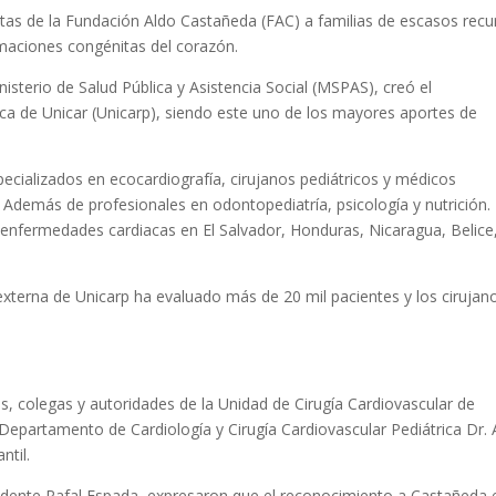
ertas de la Fundación Aldo Castañeda (FAC) a familias de escasos rec
rmaciones congénitas del corazón.
isterio de Salud Pública y Asistencia Social (MSPAS), creó el
ca de Unicar (Unicarp), siendo este uno de los mayores aportes de
cializados en ecocardiografía, cirujanos pediátricos y médicos
. Además de profesionales en odontopediatría, psicología y nutrición.
n enfermedades cardiacas en El Salvador, Honduras, Nicaragua, Belice
xterna de Unicarp ha evaluado más de 20 mil pacientes y los cirujan
gos, colegas y autoridades de la Unidad de Cirugía Cardiovascular de
epartamento de Cardiología y Cirugía Cardiovascular Pediátrica Dr. 
ntil.
esidente Rafal Espada, expresaron que el reconocimiento a Castañeda 