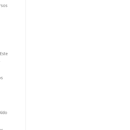
ursos
 Este
,
os
Aldo
es