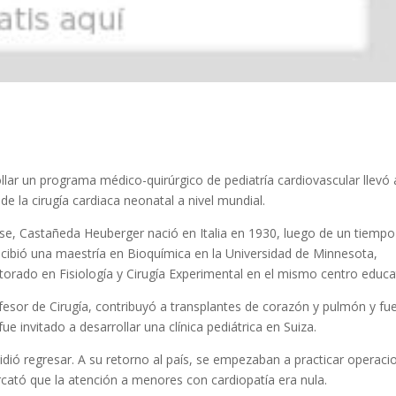
ollar un programa médico-quirúrgico de pediatría cardiovascular llevó 
 la cirugía cardiaca neonatal a nivel mundial.
e, Castañeda Heuberger nació en Italia en 1930, luego de un tiempo
ecibió una maestría en Bioquímica en la Universidad de Minnesota,
torado en Fisiología y Cirugía Experimental en el mismo centro educa
esor de Cirugía, contribuyó a transplantes de corazón y pulmón y fu
e invitado a desarrollar una clínica pediátrica en Suiza.
ió regresar. A su retorno al país, se empezaban a practicar operaci
cató que la atención a menores con cardiopatía era nula.