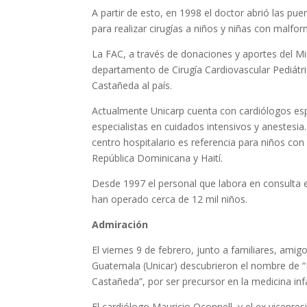
A partir de esto, en 1998 el doctor abrió las pu
para realizar cirugías a niños y niñas con malfo
La FAC, a través de donaciones y aportes del Min
departamento de Cirugía Cardiovascular Pediátri
Castañeda al país.
Actualmente Unicarp cuenta con cardiólogos espe
especialistas en cuidados intensivos y anestesia
centro hospitalario es referencia para niños co
República Dominicana y Haití.
Desde 1997 el personal que labora en consulta e
han operado cerca de 12 mil niños.
Admiración
El viernes 9 de febrero, junto a familiares, ami
Guatemala (Unicar) descubrieron el nombre de “D
Castañeda”, por ser precursor en la medicina infa
El cardiólogo Mauricio Oconnell, y el ex vicepr